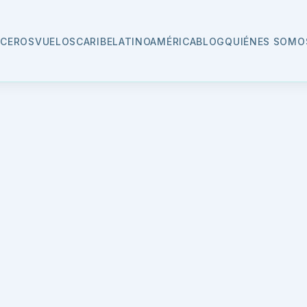
CEROS
VUELOS
CARIBE
LATINOAMÉRICA
BLOG
QUIÉNES SOMO